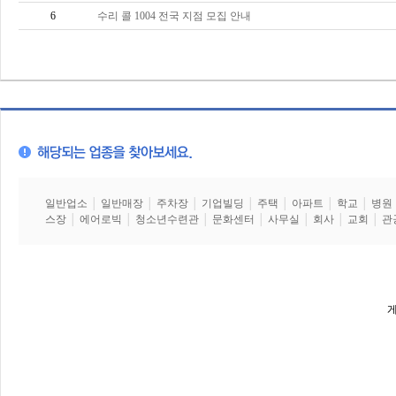
6
수리 콜 1004 전국 지점 모집 안내
일반업소
│
일반매장
│
주차장
│
기업빌딩
│
주택
│
아파트
│
학교
│
병원
스장
│
에어로빅
│
청소년수련관
│
문화센터
│
사무실
│
회사
│
교회
│
관