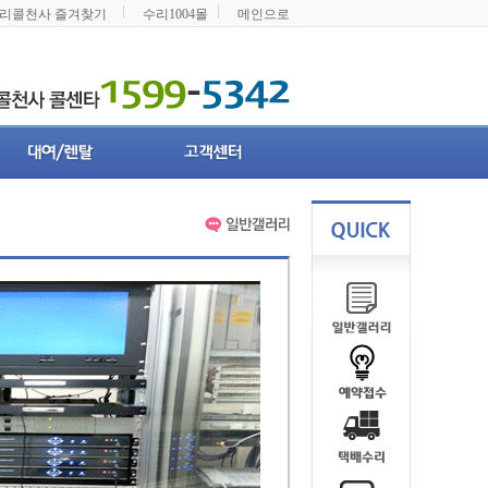
리콜천사 즐겨찾기
수리1004몰
메인으로