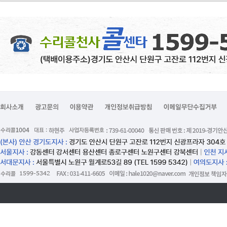
험
설
계
-
h
t
t
p
s://
b
a
b
y
p
l
a
n.
c
o.
k
r/
b
i
r
t