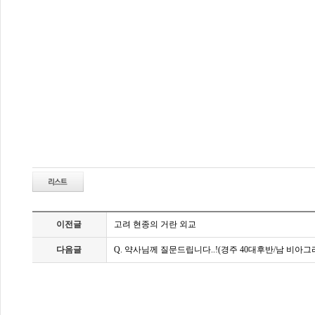
어
린
이
보
험
-
어
이전글
고려 현종의 거란 외교
린
이
다음글
Q. 약사님께 질문드립니다..!(경주 40대후반/남 비아그
보
험
태
아
보